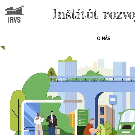
Inštitút rozv
DOMOV
O NÁS