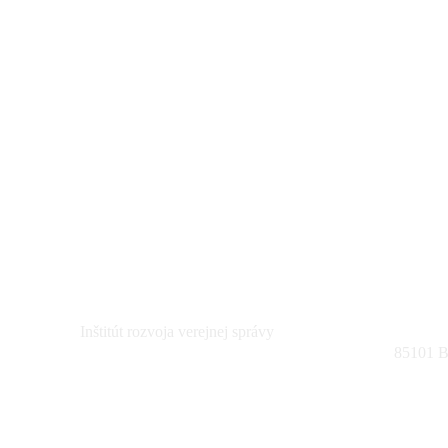
Inštitút rozvoja verejnej správy
85101 Br