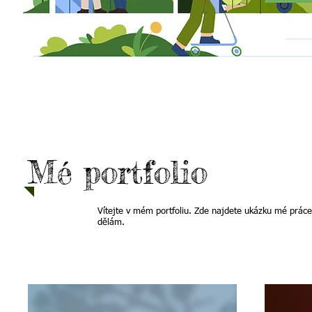
Workshopy, ktoré spájaj
Workshopy Inštitútu rozvoja verejnej správy spájajú radosť z ob
Mé portfolio
aby deti nielen zabavila, ale ich aj obohatila – novým zážitk
deti skúšajú rôzne formy učenia cez tvorbu, príbeh a fantáziu.
Vítejte v mém portfoliu. Zde najdete ukázku mé práce.
dělám.