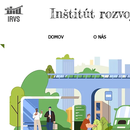
Inštitút rozv
DOMOV
O NÁS