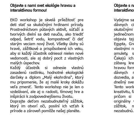
Objavte s nami svet ekológie hravou a
Objavte s n
interaktívnou formou!
interaktívn
EKO workshop je skvelá príležitosť pre
Vydajme sa
deti stať sa skutočnými hrdinami prírody.
dávnych ci
Prostredníctvom pútavých aktivít, súťaží a
skutočnými
tvorivých dielní sa deti naučia, ako triediť
jedinečno
odpad, šetriť vodu, kompostovať či dať
objavia ta
starým veciam nový život. Všetky úlohy sú
Egypta, Gr
hravé, zážitkové a prispôsobené ich veku,
vlastnými r
aby si každý účastník odniesol nielen nové
amulety, 
vedomosti, ale aj dobrý pocit z vlastných
Čakajú ich
malých úspechov.
zábavy, kr
Každý účastník si odnesie vlastnú
hravou for
zasadenú rastlinku, hodnotné ekologické
dávnych m
darčeky a diplom „Malý ekohrdina“, ktorý
dozvedia, a
mu pripomenie, že aj malé kroky dokážu
dnešný sve
veľa zmeniť. Tento workshop nie je len o
Tento work
vzdelávaní, ale aj o radosti, tímovej hre a
kreativitu, 
inšpirácii k zodpovednejšiemu životu.
pričom si 
Doprajte deťom nezabudnuteľný zážitok,
originálny
ktorý im otvorí oči, posilní ich vzťah k
zážitok, 
prírode a zároveň pomôže našej planéte.
nezabudnú.