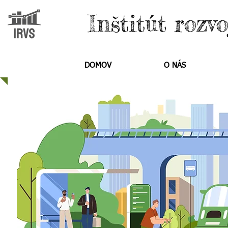
Inštitút rozv
DOMOV
O NÁS