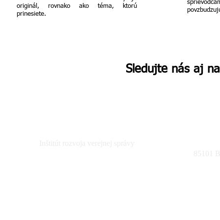
sprievodc
originál, rovnako ako téma, ktorú
povzbudzujú
prinesiete.
Sledujte nás aj na
Inštitút rozvoja verejnej správy
85101 Br