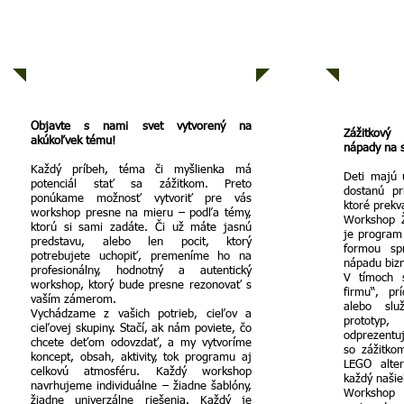
WORKSHOP NA KĽÚČ - Vy
ŽRALO
zadáte tému, my spravíme originál
–
Objavte s nami svet vytvorený na
Zážitkový
akúkoľvek tému!
nápady na s
Každý príbeh, téma či myšlienka má
Deti majú 
potenciál stať sa zážitkom. Preto
dostanú pr
ponúkame možnosť vytvoriť pre vás
ktoré prekv
workshop presne na mieru – podľa témy,
Workshop Žr
ktorú si sami zadáte. Či už máte jasnú
je program 
predstavu, alebo len pocit, ktorý
formou sp
potrebujete uchopiť, premeníme ho na
nápadu bizn
profesionálny, hodnotný a autentický
V tímoch s
workshop, ktorý bude presne rezonovať s
firmu“, pr
vaším zámerom.
alebo slu
Vychádzame z vašich potrieb, cieľov a
prototyp,
cieľovej skupiny. Stačí, ak nám poviete, čo
odprezentu
chcete deťom odovzdať, a my vytvoríme
so zážitko
koncept, obsah, aktivity, tok programu aj
LEGO alter
celkovú atmosféru. Každý workshop
každý našie
navrhujeme individuálne – žiadne šablóny,
Workshop
žiadne univerzálne riešenia. Každý je